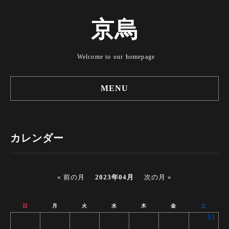
京烏
Welcome to our homepage
MENU
カレンダー
« 前の月
2023年04月
次の月 »
日
月
火
水
木
金
土
01