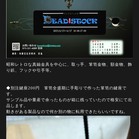
昭和レトロな真鍮金具を中心に、取っ手、箪笥金物、額金物、飾
り鋲、フックや引手等。
◆別注鍵座200円 箪笥全盛期に手彫りで作った箪笥の鍵座で
す。
サンプル品や量産で余ったものが箱に残っていたので格安にて出
品します。
動きがある製品なので何か別の物に転用できたらいいですね。